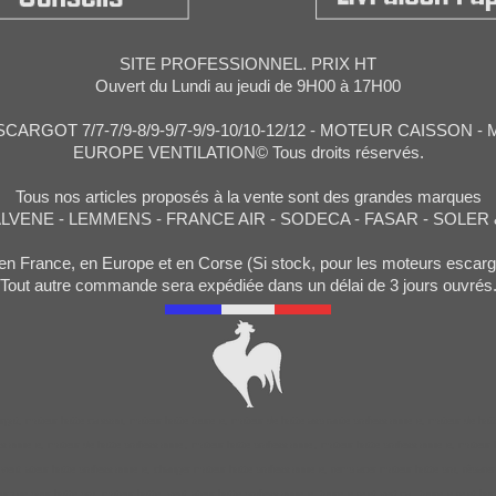
SITE PROFESSIONNEL. PRIX HT
Ouvert du Lundi au jeudi de 9H00 à 17H00
ARGOT 7/7-7/9-8/9-9/7-9/9-10/10-12/12 - MOTEUR CAISSON 
EUROPE VENTILATION© Tous droits réservés.
Tous nos articles proposés à la vente sont des grandes marques
ALVENE - LEMMENS - FRANCE AIR - SODECA - FASAR - SOLER
en France, en Europe et en Corse (Si stock, pour les moteurs esc
Tout autre commande sera expédiée dans un délai de 3 jours ouvrés
got, moteur hotte caisson, moteur hotte tourelle, moteur de hotte aspirante professionnelle, moteur de hotte
ssionnelle, moteur de hotte professionnel, moteur hotte professionnel, moteur hotte professionnelle, moteur 
 ventilateur hotte professionnelle, changer moteur hotte professionnelle, remplacer moteur hotte pro, réparer
urbine pour hotte pro, moteur hotte, ventilateur hotte professionnelle, tourelle rejet vertical, tourelle rejet h