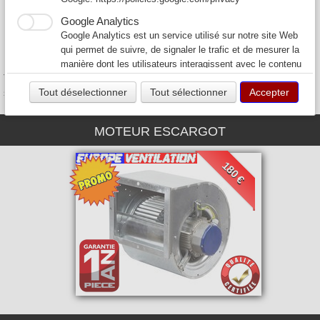
Nos prix sont parmis les plus bas de France et nous livrons
partout en France.
Google Analytics
Google Analytics est un service utilisé sur notre site Web
Expedition sous 24H après encaissement et à partir de 30 euros
qui permet de suivre, de signaler le trafic et de mesurer la
pour la France et la Corse (Hors DOM-TOM)
manière dont les utilisateurs interagissent avec le contenu
Tous nos moteurs de hotte de cuisine professionnelle de restaurant
de notre site Web afin de l’améliorer et de fournir de
sont garantis 1 an pièce.
Tout déselectionner
Tout sélectionner
Accepter
meilleurs services.
MOTEUR ESCARGOT
180 €