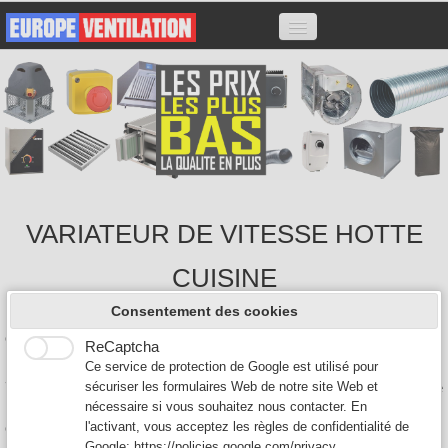
ACCUEIL
HOTTES
MOTEURS
VARIATEURS
CAISSONS CHARBON
VARIATEUR DE VITESSE HOTTE
ACCESSOIRES
FILTRES
CUISINE
CONTACT
Consentement des cookies
Nous sommes expert en extraction de ventilation de hotte de
cuisine professionnelle pour les restaurants.
ReCaptcha
0
Nous proposons à la vente tout type de moteur: Moteur escargot
Ce service de protection de Google est utilisé pour
7/7 7/9 9/9 10/10, Moteur caisson, Moteur tourelle, les variateurs de
sécuriser les formulaires Web de notre site Web et
hotte, ainsi que les hottes professionnelles de restaurant et les
nécessaire si vous souhaitez nous contacter. En
caissons anti-odeurs au charbon actif.
l'activant, vous acceptez les règles de confidentialité de
Google:
https://policies.google.com/privacy