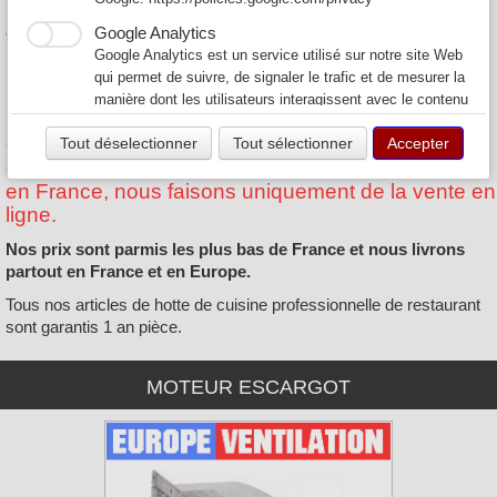
hotte, ainsi que les hottes professionnelles de restaurant et les
caissons anti-odeurs au charbon actif.
Google Analytics
Google Analytics est un service utilisé sur notre site Web
Nos prix sont parmis les plus bas de France et nous livrons
qui permet de suivre, de signaler le trafic et de mesurer la
partout en France.
manière dont les utilisateurs interagissent avec le contenu
Pour toutes demandes d'installation, de
de notre site Web afin de l’améliorer et de fournir de
déplacement ou de maintenance sur site,
Tout déselectionner
Tout sélectionner
Accepter
meilleurs services.
contactez les agences
HYGIS
présentent partout
en France, nous faisons uniquement de la vente en
ligne.
Nos prix sont parmis les plus bas de France et nous livrons
partout en France et en Europe.
Tous nos articles de hotte de cuisine professionnelle de restaurant
sont garantis 1 an pièce.
MOTEUR ESCARGOT