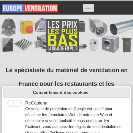
ACCUEIL
HOTTES
MOTEURS
VARIATEURS
CAISSONS CHARBON
ACCESSOIRES
Le spécialiste du matériel de ventilation en
FILTRES
France pour les restaurants et les
CONTACT
Consentement des cookies
professionnels
ReCaptcha
0
Nous sommes expert en extraction de ventilation de hotte de
Ce service de protection de Google est utilisé pour
cuisine professionnelle pour les restaurants.
sécuriser les formulaires Web de notre site Web et
nécessaire si vous souhaitez nous contacter. En
Nous proposons à la vente tout type de moteur: Moteur escargot
l'activant, vous acceptez les règles de confidentialité de
7/7 7/9 9/9 10/10, Moteur caisson, Moteur tourelle, les variateurs de
Google:
https://policies.google.com/privacy