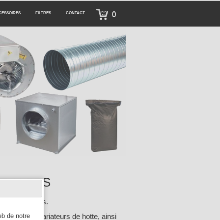
0
CESSOIRES
FILTRES
CONTACT
E ALPES
ur Rhône Alpes.
relle, les variateurs de hotte, ainsi
eb de notre