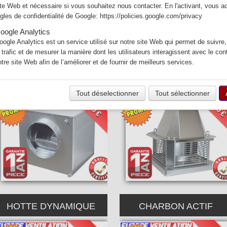
aurant et les caissons anti-odeurs au charbon actif.
ite Web et nécessaire si vous souhaitez nous contacter. En l'activant, vous a
ègles de confidentialité de Google:
https://policies.google.com/privacy
e France et nous livrons partout en France.
oogle Analytics
nt et à partir de 30 euros pour la France et la Corse (Hors DOM-T
oogle Analytics est un service utilisé sur notre site Web qui permet de suivre,
rofessionnelle de restaurant sont garantis 1 an pièce.
e trafic et de mesurer la manière dont les utilisateurs interagissent avec le co
otre site Web afin de l’améliorer et de fournir de meilleurs services.
MOTEUR CAISSON
MOTEUR TOURELLE
Tout déselectionner
Tout sélectionner
380 €
450 
HOTTE DYNAMIQUE
CHARBON ACTIF