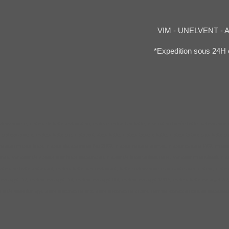
VIM - UNELVENT - 
*Expedition sous 24H 
essionnelle, moteur de hotte restauration, materiel extraction hotte, évacuation fumée hotte professionnelle
rofessionnelle, moteur hotte pro, motoventilateur hotte, moteur tourelle hotte, moteur toiture pour hotte profe
aisson moteur hotte, moteur résistance au feu 2H00, moteur caisson normes, moteur caisson f400, moteur hott
rant, variateur de vitesse pour hotte restauration, moteur de hotte professionnel, variateur monophasé, moteur
moteur de hotte restaurant, moteur hotte inox restaurant, hotte professionnelle aspirante avec moteur, moteur
scargot 7/7, moteur escargot 7/9, moteur escargot 9/9, moteur escargot 10/10, moteur hotte escargot 7/7, mo
elle de desenfumage, tourelle extraction prix, tourelle extraction toiture, normes extraction cuisine restauran