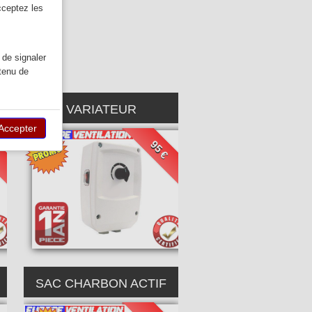
cceptez les
OM)
 de signaler
ntenu de
VARIATEUR
Accepter
€
95 €
SAC CHARBON ACTIF