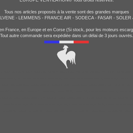
Tous nos articles proposés à la vente sont des grandes marques
ALVENE - LEMMENS - FRANCE AIR - SODECA - FASAR - SOLER
en France, en Europe et en Corse (Si stock, pour les moteurs esc
Tout autre commande sera expédiée dans un délai de 3 jours ouvrés
, extraction moteur hotte, extraction moteur de hotte, moto ventilateur pour hotte de cuisine professionnel
ssionnelle, turbine pour hotte pro, moteur hotte, ventilateur hotte professionnelle, tourelle rejet vertical, 
e, ventilateur hotte professionnelle, changer moteur caisson hotte professionnelle, remplacer turbine moteur
 7/7, moteur 7/9, moteur 9/7, moteur 9/9, moteur 10/10, moteur 7/8, cuisine professionnelle, cuisine professio
 hotte aspirante professionnelle prix, hotte aspirante professionnelle cuisine, hotte cuisine pro, hotte de cu
teur hotte escargot 7/9, moteur hotte escargot 9/9, moteur hotte escargot 10/10, moteur hotte escargot, mote
t, variateur de vitesse, variateur de vitesse pour ventilateur, variateur de vitesse hotte, variateur de vitess