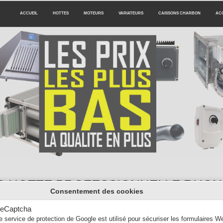
ACCUEIL
HOTTES
MOTEURS
VARIATEURS
CAISSONS CHARBON
AC
 HOTTE PROFESSIONNELLE RHON
Consentement des cookies
ntilation de hotte de cuisine professionnelle pour les restaurants s
eCaptcha
 moteur: Moteur escargot 7/7 7/9 9/9 10/10, Moteur caisson, Moteur tou
e service de protection de Google est utilisé pour sécuriser les formulaires W