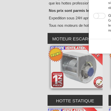
que les hottes professionnelles de rest
s
r
Nos prix sont parmis les plus bas d
G
Expedition sous 24H après encaisseme
G
Tous nos moteurs de hotte de cuisine p
l
n
MOTEUR ESCARGOT
180 €
HOTTE STATIQUE