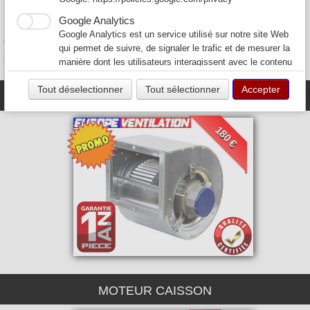
Expedition sous 24H après encaissement et à partir de 30 euros
Google Analytics
pour la France et la Corse (Hors DOM-TOM)
Google Analytics est un service utilisé sur notre site Web
Tous nos moteurs de hotte de cuisine professionnelle de restaurant
qui permet de suivre, de signaler le trafic et de mesurer la
sont garantis 1 an pièce.
manière dont les utilisateurs interagissent avec le contenu
de notre site Web afin de l’améliorer et de fournir de
Tout déselectionner
Tout sélectionner
Accepter
meilleurs services.
MOTEUR ESCARGOT
180 €
MOTEUR CAISSON