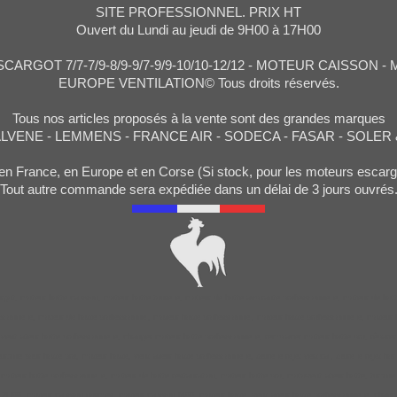
SITE PROFESSIONNEL. PRIX HT
Ouvert du Lundi au jeudi de 9H00 à 17H00
ARGOT 7/7-7/9-8/9-9/7-9/9-10/10-12/12 - MOTEUR CAISSON 
EUROPE VENTILATION© Tous droits réservés.
Tous nos articles proposés à la vente sont des grandes marques
ALVENE - LEMMENS - FRANCE AIR - SODECA - FASAR - SOLER
en France, en Europe et en Corse (Si stock, pour les moteurs esc
Tout autre commande sera expédiée dans un délai de 3 jours ouvrés
got, moteur hotte caisson, moteur hotte tourelle, moteur de hotte aspirante professionnelle, moteur de hotte
ssionnelle, moteur de hotte professionnel, moteur hotte professionnel, moteur hotte professionnelle, moteur 
 ventilateur hotte professionnelle, changer moteur hotte professionnelle, remplacer moteur hotte pro, réparer
urbine pour hotte pro, moteur hotte, ventilateur hotte professionnelle, tourelle rejet vertical, tourelle rejet h
, moteur hotte professionnelle, moteur de hotte restauration, moteur hotte pro, motoventilateur hotte, turbi
 2H00, moteur caisson normes, moteur caisson f400, moteur hotte, ventilateur hotte professionnelle, change