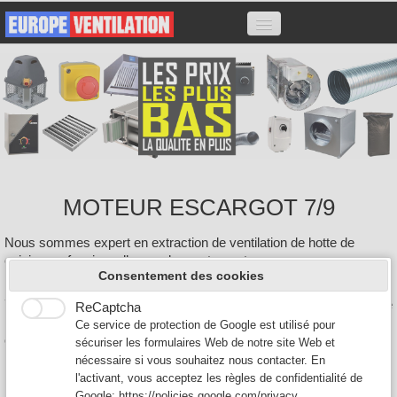
ACCUEIL
HOTTES
MOTEURS
VARIATEURS
CAISSONS CHARBON
MOTEUR ESCARGOT 7/9
ACCESSOIRES
FILTRES
Nous sommes expert en extraction de ventilation de hotte de
cuisine professionnelle pour les restaurants.
CONTACT
Consentement des cookies
Nous proposons à la vente tout type de moteur: Moteur escargot
7/7 7/9 9/9 10/10, Moteur caisson, Moteur tourelle, les variateurs de
ReCaptcha
0
hotte, ainsi que les hottes professionnelles de restaurant et les
Ce service de protection de Google est utilisé pour
caissons anti-odeurs au charbon actif.
sécuriser les formulaires Web de notre site Web et
nécessaire si vous souhaitez nous contacter. En
Nos prix sont parmis les plus bas de France et nous livrons
l'activant, vous acceptez les règles de confidentialité de
partout en France.
Google:
https://policies.google.com/privacy