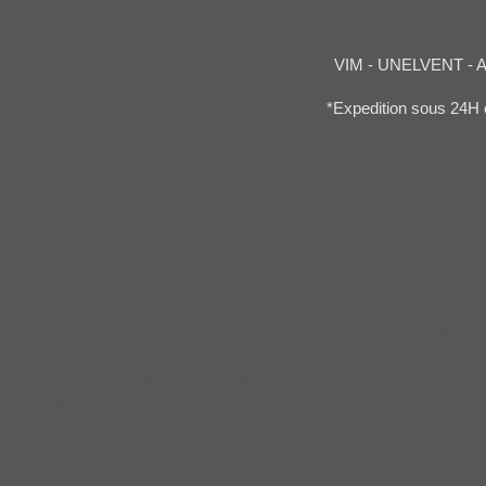
VIM - UNELVENT - 
*Expedition sous 24H 
essionnelle, moteur de hotte restauration, materiel extraction hotte, évacuation fumée hotte professionnelle
rofessionnelle, moteur hotte pro, motoventilateur hotte, moteur tourelle hotte, moteur toiture pour hotte profe
aisson moteur hotte, moteur résistance au feu 2H00, moteur caisson normes, moteur caisson f400, moteur hott
rant, variateur de vitesse pour hotte restauration, moteur de hotte professionnel, variateur monophasé, moteur
moteur de hotte restaurant, moteur hotte inox restaurant, hotte professionnelle aspirante avec moteur, moteur
scargot 7/7, moteur escargot 7/9, moteur escargot 9/9, moteur escargot 10/10, moteur hotte escargot 7/7, mo
elle de desenfumage, tourelle extraction prix, tourelle extraction toiture, normes extraction cuisine restauran