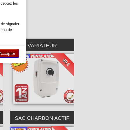
cceptez les
OM)
 de signaler
ntenu de
VARIATEUR
Accepter
€
95 €
SAC CHARBON ACTIF