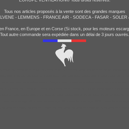
Tous nos articles proposés à la vente sont des grandes marques
ALVENE - LEMMENS - FRANCE AIR - SODECA - FASAR - SOLER
en France, en Europe et en Corse (Si stock, pour les moteurs esc
Tout autre commande sera expédiée dans un délai de 3 jours ouvrés
, extraction moteur hotte, extraction moteur de hotte, moto ventilateur pour hotte de cuisine professionnel
ssionnelle, turbine pour hotte pro, moteur hotte, ventilateur hotte professionnelle, tourelle rejet vertical, 
e, ventilateur hotte professionnelle, changer moteur caisson hotte professionnelle, remplacer turbine moteur
 7/7, moteur 7/9, moteur 9/7, moteur 9/9, moteur 10/10, moteur 7/8, cuisine professionnelle, cuisine professio
 hotte aspirante professionnelle prix, hotte aspirante professionnelle cuisine, hotte cuisine pro, hotte de cu
teur hotte escargot 7/9, moteur hotte escargot 9/9, moteur hotte escargot 10/10, moteur hotte escargot, mote
t, variateur de vitesse, variateur de vitesse pour ventilateur, variateur de vitesse hotte, variateur de vitess