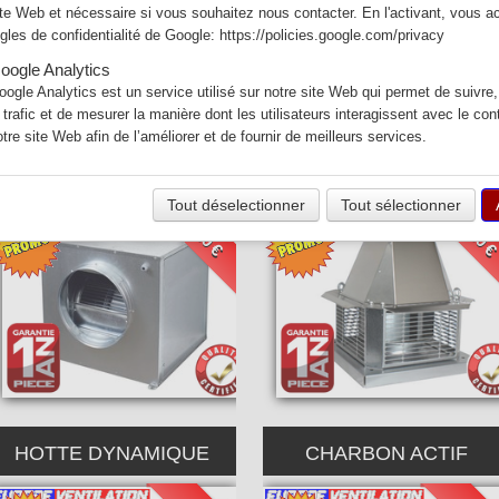
aurant et les caissons anti-odeurs au charbon actif.
ite Web et nécessaire si vous souhaitez nous contacter. En l'activant, vous a
ègles de confidentialité de Google:
https://policies.google.com/privacy
e France et nous livrons partout en France.
oogle Analytics
nt et à partir de 30 euros pour la France et la Corse (Hors DOM-T
oogle Analytics est un service utilisé sur notre site Web qui permet de suivre,
rofessionnelle de restaurant sont garantis 1 an pièce.
e trafic et de mesurer la manière dont les utilisateurs interagissent avec le co
otre site Web afin de l’améliorer et de fournir de meilleurs services.
MOTEUR CAISSON
MOTEUR TOURELLE
Tout déselectionner
Tout sélectionner
380 €
450 
HOTTE DYNAMIQUE
CHARBON ACTIF