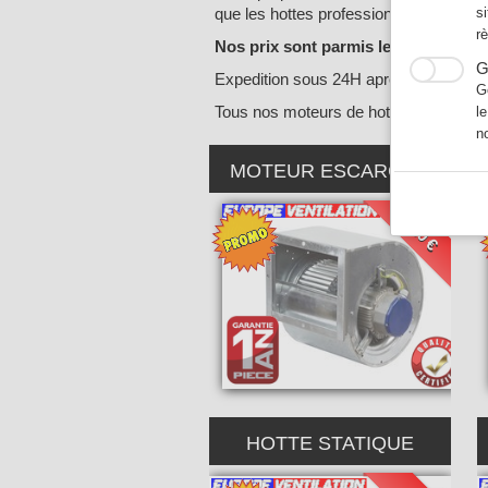
que les hottes professionnelles de rest
s
r
Nos prix sont parmis les plus bas d
G
Expedition sous 24H après encaisseme
G
Tous nos moteurs de hotte de cuisine p
l
n
MOTEUR ESCARGOT
180 €
HOTTE STATIQUE