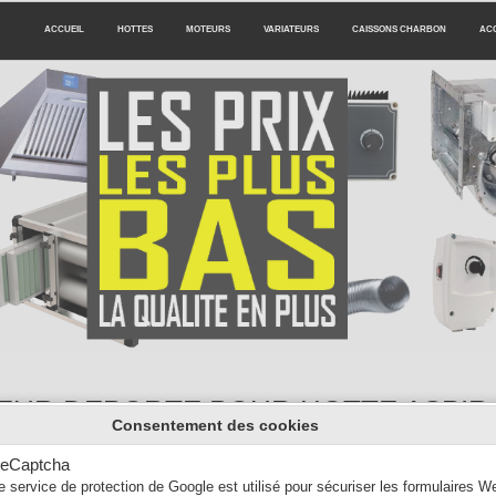
ACCUEIL
HOTTES
MOTEURS
VARIATEURS
CAISSONS CHARBON
AC
EUR DEPORTE POUR HOTTE ASPIR
Consentement des cookies
ntilation de hotte de cuisine professionnelle pour les restaurants.
eCaptcha
 moteur: Moteur escargot 7/7 7/9 9/9 10/10, Moteur caisson, Moteur tou
e service de protection de Google est utilisé pour sécuriser les formulaires W