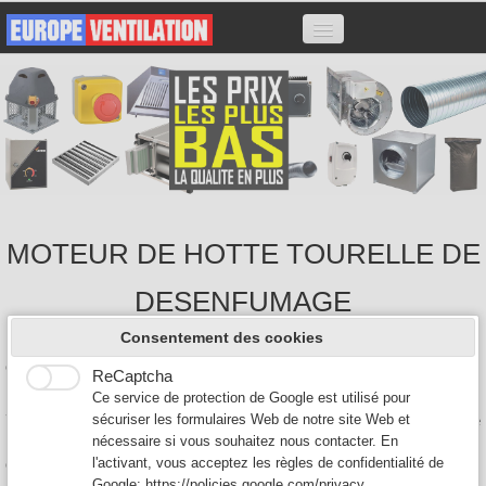
ACCUEIL
HOTTES
MOTEURS
VARIATEURS
CAISSONS CHARBON
MOTEUR DE HOTTE TOURELLE DE
ACCESSOIRES
FILTRES
DESENFUMAGE
CONTACT
Consentement des cookies
Nous sommes expert en extraction de ventilation de hotte de
cuisine professionnelle pour les restaurants.
ReCaptcha
0
Nous proposons à la vente tout type de moteur: Moteur escargot
Ce service de protection de Google est utilisé pour
7/7 7/9 9/9 10/10, Moteur caisson, Moteur tourelle, les variateurs de
sécuriser les formulaires Web de notre site Web et
hotte, ainsi que les hottes professionnelles de restaurant et les
nécessaire si vous souhaitez nous contacter. En
caissons anti-odeurs au charbon actif.
l'activant, vous acceptez les règles de confidentialité de
Google:
https://policies.google.com/privacy