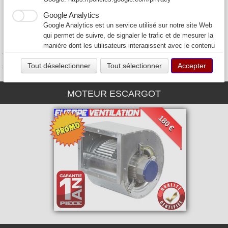
Nos prix sont parmis les plus bas de France et nous livrons
partout en France.
Google Analytics
Google Analytics est un service utilisé sur notre site Web
Expedition sous 24H après encaissement et à partir de 30 euros
qui permet de suivre, de signaler le trafic et de mesurer la
pour la France et la Corse (Hors DOM-TOM)
manière dont les utilisateurs interagissent avec le contenu
Tous nos moteurs de hotte de cuisine professionnelle de restaurant
de notre site Web afin de l’améliorer et de fournir de
sont garantis 1 an pièce.
Tout déselectionner
Tout sélectionner
Accepter
meilleurs services.
MOTEUR ESCARGOT
180 €